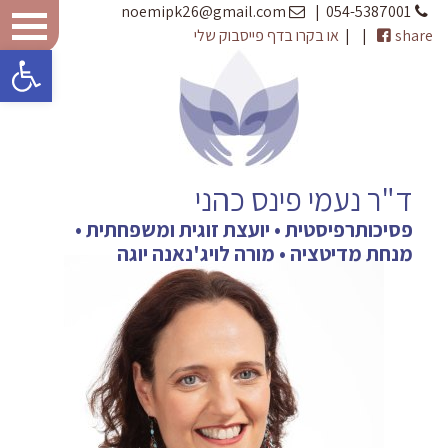
noemipk26@gmail.com
|
054-5387001
share
|
|
או בקרו בדף פייסבוק שלי
פתח 
ד"ר נעמי פינס כהני
פסיכותרפיסטית • יועצת זוגית ומשפחתית •
מנחת מדיטציה • מורה לויג'נאנה יוגה