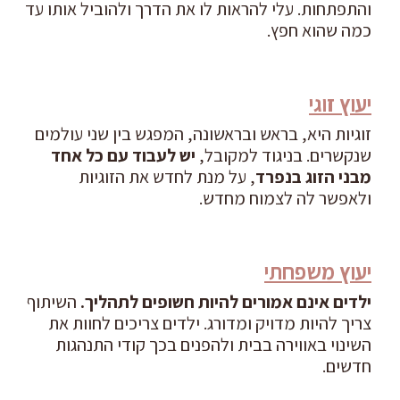
והתפתחות. עלי להראות לו את הדרך ולהוביל אותו עד
כמה שהוא חפץ.
אודותי
דרכי התחילה במפגש עם פסיכותרפיסט שבפעם הראשונה הראה
לי שניתן לשנות בפועל חיים אדם בכיוון הרצוי. נשאבתי לדרך הזו.
יעוץ זוגי
למדתי לראות את החיים בראיה כוללת. תחושות, מחשבות או
זוגיות היא, בראש ובראשונה, המפגש בין שני עולמים
אירועים שלא זכו להסבר מספק קיבלו פתאום משמעות. פתאום
שנקשרים. בניגוד למקובל,
יש לעבוד עם כל אחד
נראה היה שיש חומר לעבודה קונקרטית על החיים. ההתלהבות
מבני הזוג בנפרד
, על מנת לחדש את הזוגיות
הובילה אותי בהרפתקה הנפלאה, חיי השתנו וקיבלו עומק חדש
ולאפשר לה לצמוח מחדש.
ובסיס איתן.
מתוך המסע שלי, למדתי את תחום הטיפול (
קורות חיים – ד"ר נעמי
פינס כהני
).
יעוץ משפחתי
השקפת חיים ודרך טיפולית
ילדים אינם אמורים להיות חשופים לתהליך.
השיתוף
דרכי הטיפולית היא השקפת-עולם. השקפת העולם שלי מבוססת
צריך להיות מדויק ומדורג. ילדים צריכים לחוות את
על שלושה נדבכים עיקריים: השכלה גבוהה, הכשרה רחבה
השינוי באווירה בבית ולהפנים בכך קודי התנהגות
ונסיון-חיים. ייחודיות הדרך שלי נובעת מראיית עולם רחבה וקוהרנטית
חדשים.
של עולם הגוף והנפש. למדתי תחומים רבים ושונים וכל אחד האיר