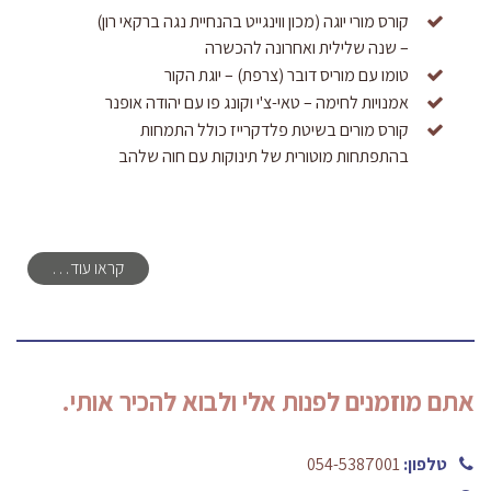
קורס מורי יוגה (מכון ווינגייט בהנחיית נגה ברקאי רון)
– שנה שלילית ואחרונה להכשרה
טומו עם מוריס דובר (צרפת) – יוגת הקור
אמנויות לחימה – טאי-צ'י וקונג פו עם יהודה אופנר
קורס מורים בשיטת פלדקרייז כולל התמחות
בהתפתחות מוטורית של תינוקות עם חוה שלהב
קראו עוד…
אתם מוזמנים לפנות אלי ולבוא להכיר אותי.
טלפון:
054-5387001