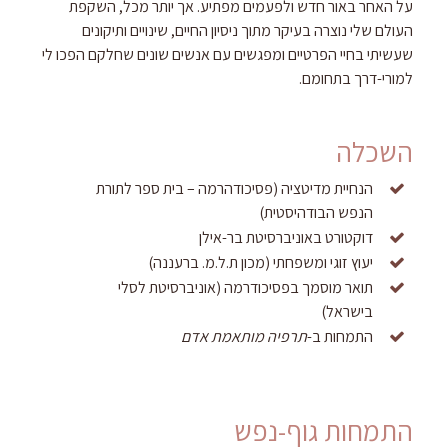
על האחר באור חדש ולפעמים מפתיע. אך יותר מכל, השקפת
העולם שלי נוצרה בעיקר מתוך ניסיון החיים, שינויים ותיקונים
שעשיתי בחיי הפרטיים ומפגשים עם אנשים שונים שחלקם הפכו לי
למורי-דרך בתחומם.
השכלה
הנחיית מדיטציה (פסיכודהרמה – בית ספר לתורת
הנפש הבודהיסטית)
דוקטורט באוניברסיטת בר-אילן
יעוץ זוגי ומשפחתי (מכון ת.ל.מ. ברעננה)
תואר מוסמך בפסיכודרמה (אוניברסיטת לסלי
בישראל)
התמחות ב-
תרפיה מותאמת אדם
התמחות גוף-נפש